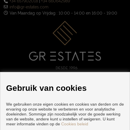
+34 657902018
|
+34 660642989
info@gr-estates.com
Van Maandag op Vrijdag : 10:00 - 14:00 en 16:00 - 19:00
VOLG ONS
Gebruik van cookies
We gebruiken onze eigen cookies en cookies van derden om de
ervaring op onze website te verbeteren en voor analytische
doeleinden. Sommige zijn noodzakelijk voor de goede werking
van de website, andere kunt u instellen of weigeren. U kunt
meer informatie vinden op de
Cookies beleid
Copyright © 2026 GR ESTATES. |
Voorwaarden En Privacybeleid