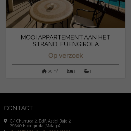
MOOI APPARTEMENT AAN HET
STRAND, FUENGIROLA
Op verzoek
2
60 m
1
1
CONTACT
C/ Churruca 2. Edif. Astigi Bajo 2
29640 Fuengirola (Málaga)