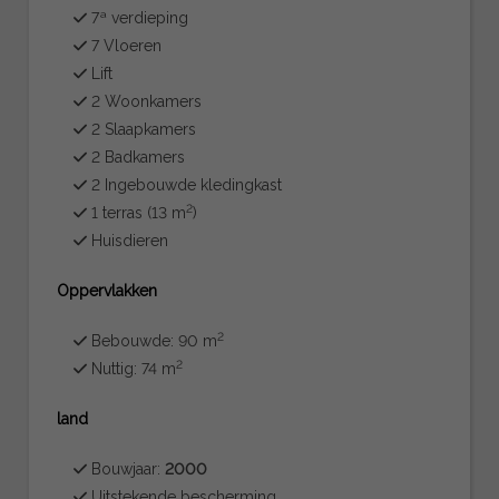
7ª verdieping
7 Vloeren
Lift
2 Woonkamers
2 Slaapkamers
2 Badkamers
2 Ingebouwde kledingkast
2
1 terras (13 m
)
Huisdieren
Oppervlakken
2
Bebouwde: 90 m
2
Nuttig: 74 m
land
Bouwjaar:
2000
Uitstekende bescherming