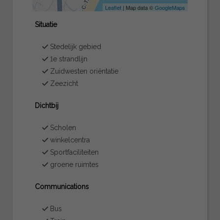
Leaflet
| Map data ©
GoogleMaps
Situatie
Stedelijk gebied
1e strandlijn
Zuidwesten oriëntatie
Zeezicht
Dichtbij
Scholen
winkelcentra
Sportfaciliteiten
groene ruimtes
Communications
Bus