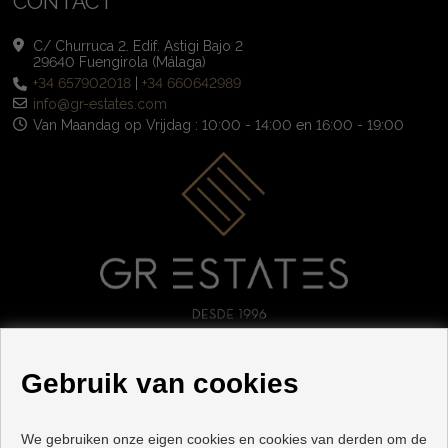
CONTACT
C/ Churruca 2. Edif. Astigi Bajo 2
29640 Fuengirola (Málaga)
+34 657902018
|
+34 660642989
info@gr-estates.com
Van Maandag op Vrijdag : 10:00 - 14:00 en 16:00 - 19:00
VOLG ONS
Gebruik van cookies
We gebruiken onze eigen cookies en cookies van derden om de