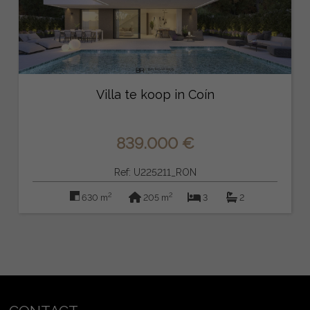
Villa te koop in Coín
839.000 €
Ref: U225211_RON
2
2
630 m
205 m
3
2