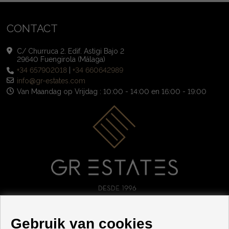
CONTACT
C/ Churruca 2. Edif. Astigi Bajo 2
29640 Fuengirola (Málaga)
+34 657902018
|
+34 660642989
info@gr-estates.com
Van Maandag op Vrijdag : 10:00 - 14:00 en 16:00 - 19:00
VOLG ONS
Gebruik van cookies