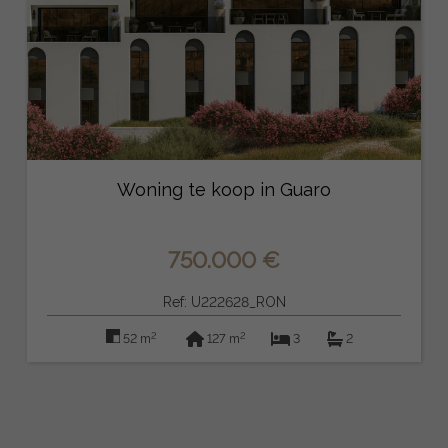
Woning te koop in Guaro
750.000 €
Ref: U222628_RON
2
2
52 m
127 m
3
2