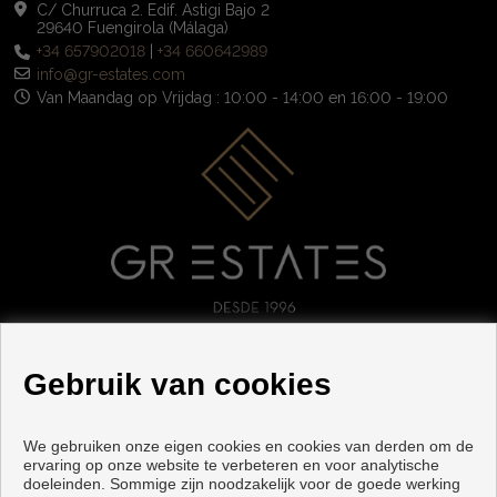
C/ Churruca 2. Edif. Astigi Bajo 2
29640 Fuengirola (Málaga)
+34 657902018
|
+34 660642989
info@gr-estates.com
Van Maandag op Vrijdag : 10:00 - 14:00 en 16:00 - 19:00
VOLG ONS
Gebruik van cookies
We gebruiken onze eigen cookies en cookies van derden om de
ervaring op onze website te verbeteren en voor analytische
doeleinden. Sommige zijn noodzakelijk voor de goede werking