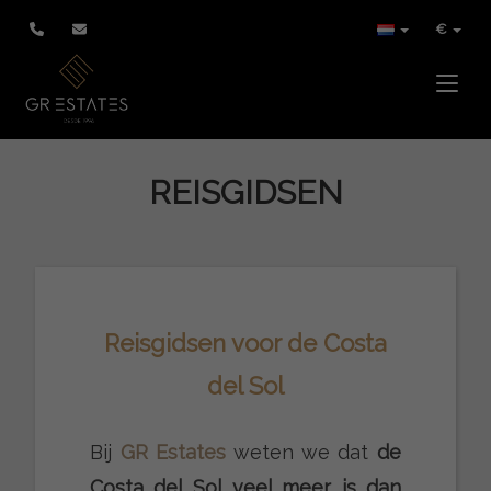
€
Toggle
REISGIDSEN
Reisgidsen voor de Costa
del Sol
Bij
GR Estates
weten we dat
de
Costa del Sol veel meer is dan