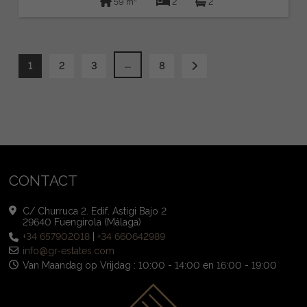
59 m
2
2
...
1
2
3
8
CONTACT
C/ Churruca 2. Edif. Astigi Bajo 2
29640 Fuengirola (Málaga)
+34 657902018
|
+34 660642989
info@gr-estates.com
Van Maandag op Vrijdag : 10:00 - 14:00 en 16:00 - 19:00