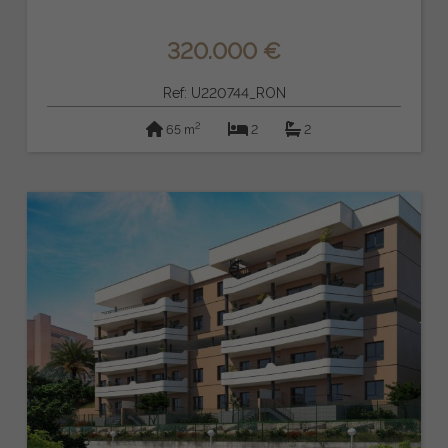
320.000 €
Ref: U220744_RON
2
65 m
2
2