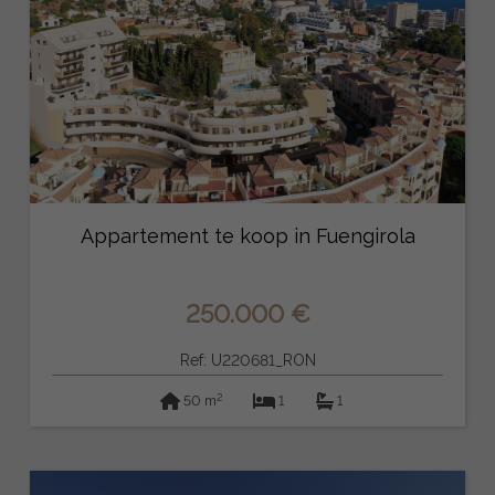
Appartement te koop in Fuengirola
250.000 €
Ref: U220681_RON
2
50 m
1
1