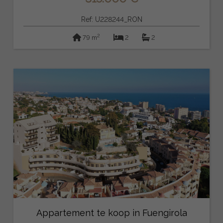
Ref: U228244_RON
2
79 m
2
2
Appartement te koop in Fuengirola