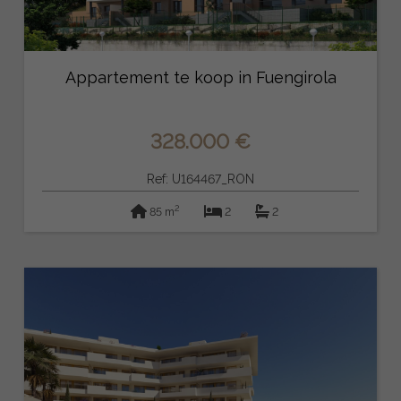
Appartement te koop in Fuengirola
328.000 €
Ref: U164467_RON
2
85 m
2
2