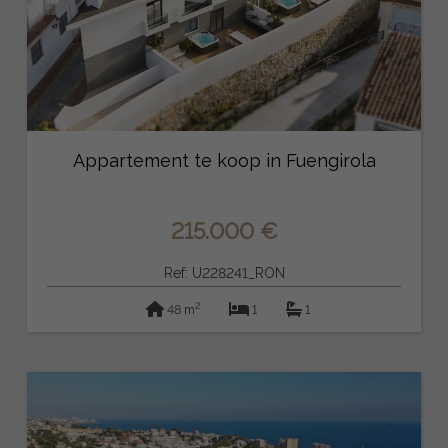
Appartement te koop in Fuengirola
215.000 €
Ref: U228241_RON
2
48 m
1
1