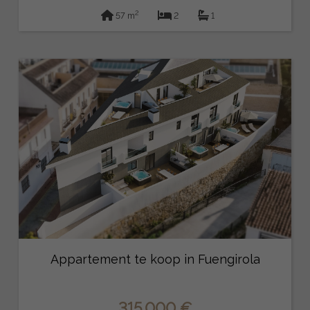
2
57 m
2
1
Appartement te koop in Fuengirola
315.000 €