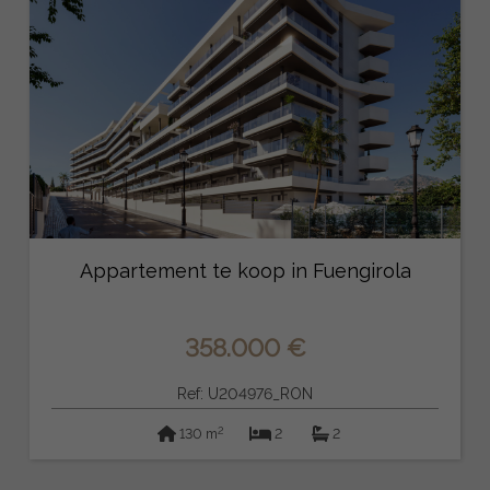
Appartement te koop in Fuengirola
358.000 €
Ref: U204976_RON
2
130 m
2
2