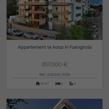
Appartement te koop in Fuengirola
357.000 €
Ref: U130240_RON
2
91 m
2
2