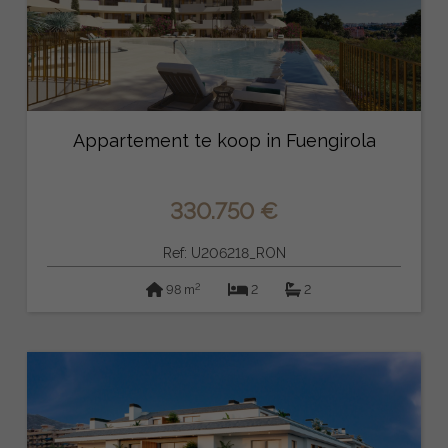
Appartement te koop in Fuengirola
330.750 €
Ref: U206218_RON
2
98 m
2
2