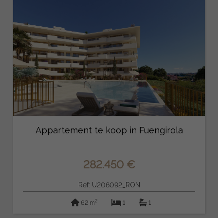
Appartement te koop in Fuengirola
282.450 €
Ref: U206092_RON
2
62 m
1
1