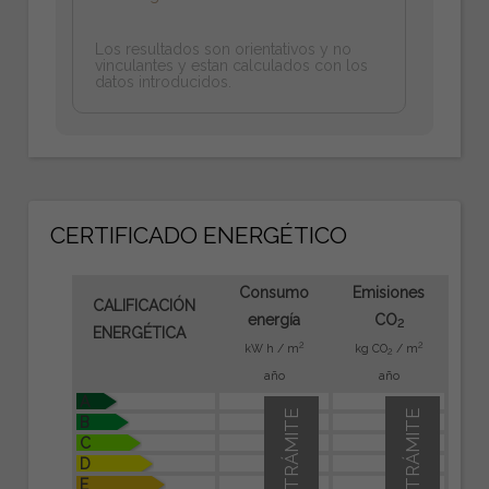
Los resultados son orientativos y no
vinculantes y estan calculados con los
datos introducidos.
CERTIFICADO ENERGÉTICO
Consumo
Emisiones
CALIFICACIÓN
energía
CO
2
ENERGÉTICA
2
2
kW h / m
kg CO
/ m
2
año
año
A
EN TRÁMITE
EN TRÁMITE
B
C
D
E