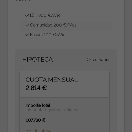
I.B.I. 900 €/Año
Comunidad 200 €/Mes
Basura 100 €/Año
HIPOTECA
Calculadora
CUOTA MENSUAL
2.814 €
Importe total
Inmueble + gastos - entrada
607.730 €
Ver desglose