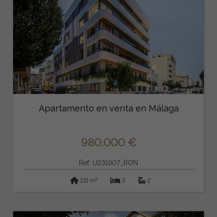
Apartamento en venta en Málaga
980.000 €
Ref: U231907_RON
2
131 m
3
2