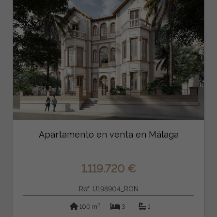
Apartamento en venta en Málaga
1.119.720 €
Ref: U198904_RON
2
100 m
3
1