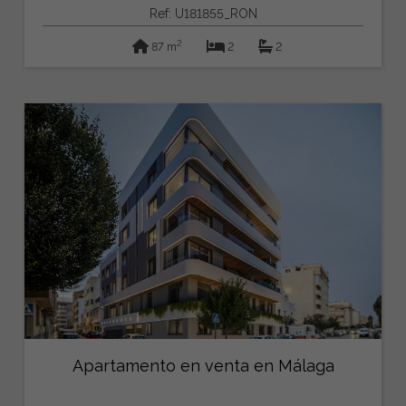
Ref: U181855_RON
2
87 m
2
2
Apartamento en venta en Málaga