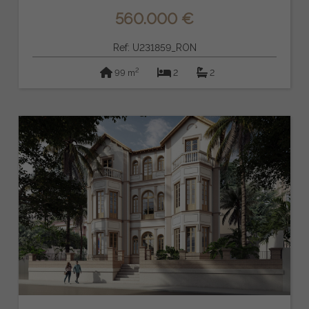
560.000 €
Ref: U231859_RON
2
99 m
2
2