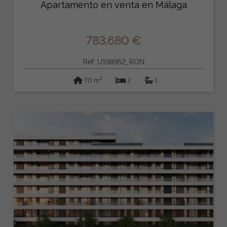
Apartamento en venta en Málaga
783.680 €
Ref: U198952_RON
2
70 m
2
1