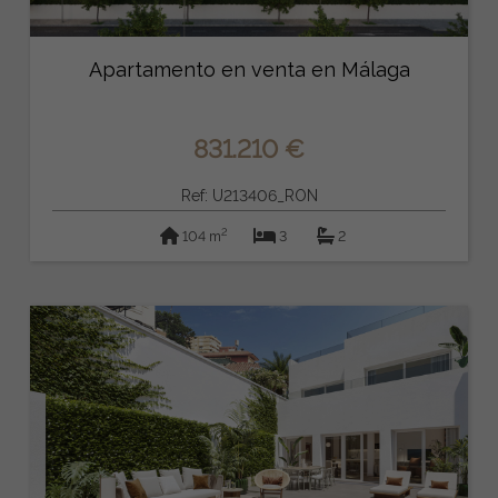
Apartamento en venta en Málaga
831.210 €
Ref: U213406_RON
2
104 m
3
2