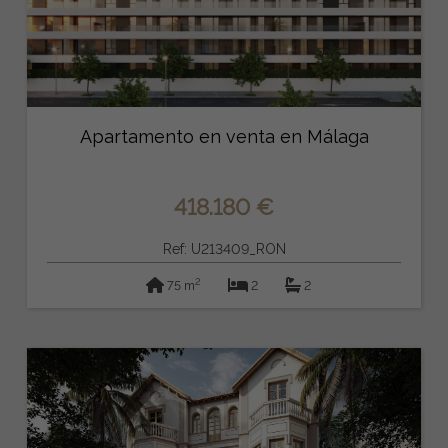
Apartamento en venta en Málaga
418.180 €
Ref: U213409_RON
2
75 m
2
2