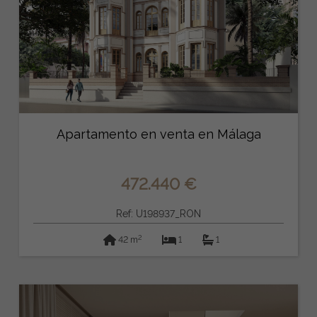
Apartamento en venta en Málaga
472.440 €
Ref: U198937_RON
2
42 m
1
1