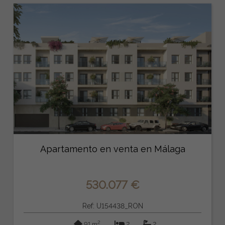
Apartamento en venta en Málaga
530.077 €
Ref: U154438_RON
2
91 m
2
2