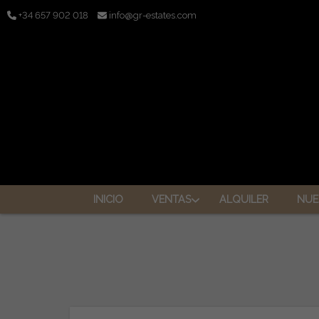
+34 657 902 018
info@gr-estates.com
INICIO
VENTAS
ALQUILER
NUE