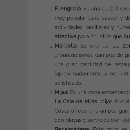
Fuengirola
: Es una ciudad co
muy popular para pasear y dis
actividades familiares y nume
atractiva
para aquellos que bu
Marbella
: Es una de las
zo
urbanizaciones, campos de gol
una gran cantidad de restaur
(aproximadamente a 50 km) 
sofisticado.
Mijas
: Es una zona encantado
La Cala de Mijas
. Mijas Pueb
Costa ofrece una amplia gama
con playas y servicios bien de
Benalmádena
: Esta zona es