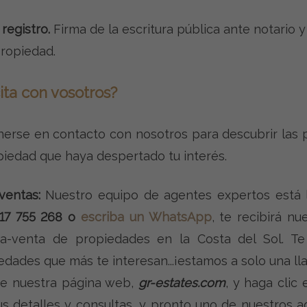
 registro.
Firma de la escritura pública ante notario y
Propiedad.
ta con vosotros?
erse en contacto con nosotros para descubrir las p
iedad que haya despertado tu interés.
ventas:
Nuestro equipo de agentes expertos está l
617 755 268 o
escriba un WhatsApp
, te recibirá n
a-venta de propiedades en la Costa del Sol. Te
edades que más te interesan...¡estamos a solo una ll
te nuestra página web,
gr-estates.com
, y haga clic
us detalles y consultas, y pronto uno de nuestros