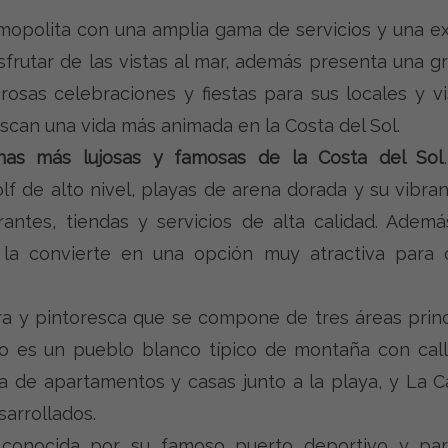
smopolita con una amplia gama de servicios y una e
frutar de las vistas al mar, además presenta una g
rosas celebraciones y fiestas para sus locales y vi
scan una vida más animada en la Costa del Sol.
nas más lujosas y famosas de la Costa del Sol
f de alto nivel, playas de arena dorada y su vibran
antes, tiendas y servicios de alta calidad. Adem
la convierte en una opción muy atractiva para q
ra y pintoresca que se compone de tres áreas prin
lo es un pueblo blanco típico de montaña con call
 de apartamentos y casas junto a la playa, y La C
sarrollados.
 conocida por su famoso puerto deportivo y parq