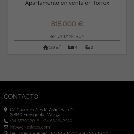
Apartamento en venta en Torrox
815.000 €
Ref: U197128_RON
2
139 m
4
2
CONTACTO
C/ Churruca 2. Edif. Astigi Bajo 2
29640 Fuengirola (Málaga)
+34 657902018
|
+34 660642989
info@gr-estates.com
De Lunes a Viernes : 10:00 - 14:00 y 16:00 - 19:00