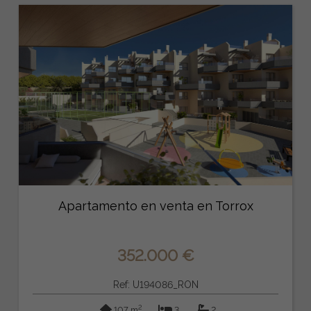
Apartamento en venta en Torrox
352.000 €
Ref: U194086_RON
2
107 m
3
2