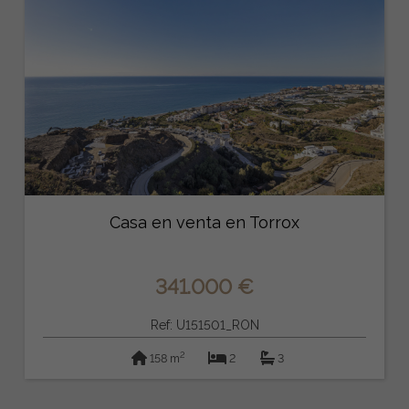
Casa en venta en Torrox
341.000 €
Ref: U151501_RON
2
158 m
2
3