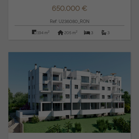
650.000 €
Ref: U236080_RON
2
2
194 m
205 m
3
3