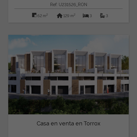
Ref: U231526_RON
2
2
62 m
129 m
3
3
Casa en venta en Torrox