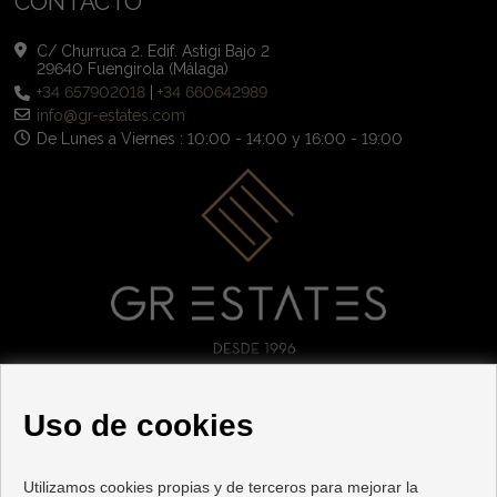
CONTACTO
C/ Churruca 2. Edif. Astigi Bajo 2
29640 Fuengirola (Málaga)
+34 657902018
|
+34 660642989
info@gr-estates.com
De Lunes a Viernes : 10:00 - 14:00 y 16:00 - 19:00
SÍGUENOS
Uso de cookies
Utilizamos cookies propias y de terceros para mejorar la