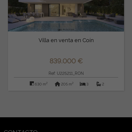
Villa en venta en Coín
839.000 €
Ref: U225211_RON
2
2
630 m
205 m
3
2