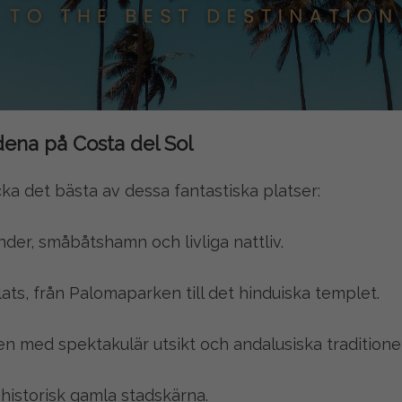
dena på Costa del Sol
cka det bästa av dessa fantastiska platser:
der, småbåtshamn och livliga nattliv.
ts, från Palomaparken till det hinduiska templet.
en med spektakulär utsikt och andalusiska traditioner
historisk gamla stadskärna.