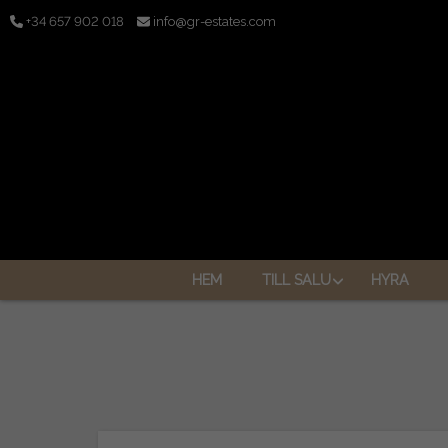
+34 657 902 018
info@gr-estates.com
HEM
TILL SALU
HYRA