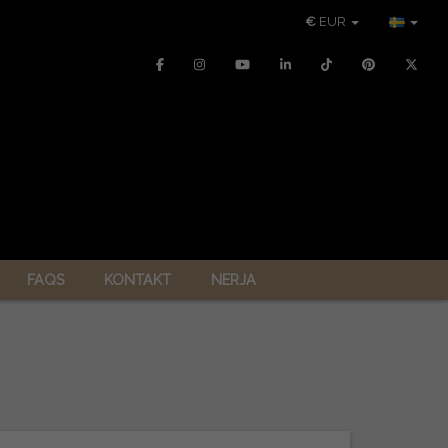
€
EUR
FAQS
KONTAKT
NERJA