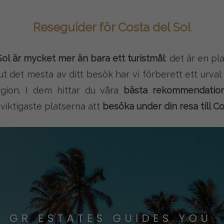
Reseguider för Costa del Sol
ol är mycket mer än bara ett turistmål
: det är en pl
 ut det mesta av ditt besök har vi förberett ett urva
gion. I dem hittar du våra
bästa rekommendatio
 viktigaste platserna att
besöka under din resa till Co