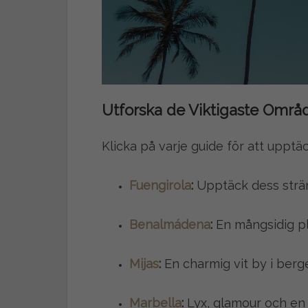
Utforska de Viktigaste Områ
Klicka på varje guide för att upptä
Fuengirola
:
Upptäck dess strän
Benalmádena
:
En mångsidig pla
Mijas
:
En charmig vit by i berg
Marbella
:
Lyx, glamour och en 