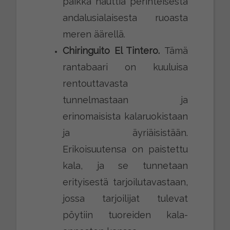
paikka nauttia perinteisestä
andalusialaisesta ruoasta
meren äärellä.
Chiringuito El Tintero.
Tämä
rantabaari on kuuluisa
rentouttavasta
tunnelmastaan ja
erinomaisista kalaruokistaan
ja äyriäisistään.
Erikoisuutensa on paistettu
kala, ja se tunnetaan
erityisestä tarjoilutavastaan,
jossa tarjoilijat tulevat
pöytiin tuoreiden kala-