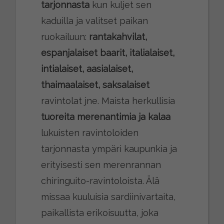
tarjonnasta
kun kuljet sen
kaduilla ja valitset paikan
ruokailuun:
rantakahvilat,
espanjalaiset baarit, italialaiset,
intialaiset, aasialaiset,
thaimaalaiset, saksalaiset
ravintolat jne. Maista herkullisia
tuoreita merenantimia ja kalaa
lukuisten ravintoloiden
tarjonnasta ympäri kaupunkia ja
erityisesti sen merenrannan
chiringuito-ravintoloista. Älä
missaa kuuluisia sardiinivartaita,
paikallista erikoisuutta, joka