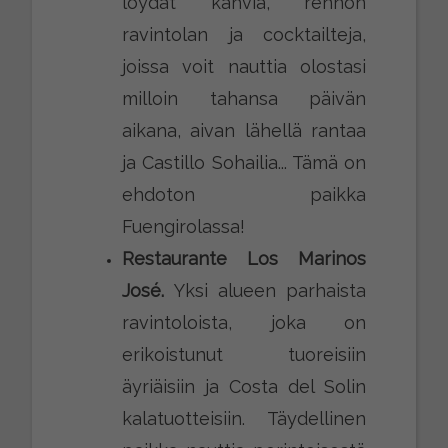
löydät kahvia, rennon
ravintolan ja cocktailteja,
joissa voit nauttia olostasi
milloin tahansa päivän
aikana, aivan lähellä rantaa
ja Castillo Sohailia... Tämä on
ehdoton paikka
Fuengirolassa!
Restaurante Los Marinos
José.
Yksi alueen parhaista
ravintoloista, joka on
erikoistunut tuoreisiin
äyriäisiin ja Costa del Solin
kalatuotteisiin. Täydellinen