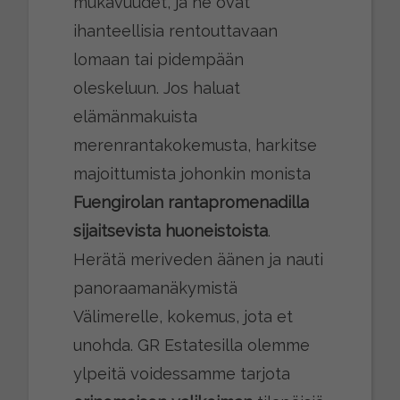
mukavuudet, ja ne ovat
ihanteellisia rentouttavaan
lomaan tai pidempään
oleskeluun. Jos haluat
elämänmakuista
merenrantakokemusta, harkitse
majoittumista johonkin monista
Fuengirolan rantapromenadilla
sijaitsevista huoneistoista
.
Herätä meriveden äänen ja nauti
panoraamanäkymistä
Välimerelle, kokemus, jota et
unohda. GR Estatesilla olemme
ylpeitä voidessamme tarjota