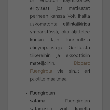
on ehdoton käyntikohde,
erityisesti jos matkustat
perheen kanssa. Voit ihailla
uskomatonta
eläinlajikirjoa
ympäristössä, joka jäljittelee
kunkin lajin luonnollisia
elinympäristöjä. Gorilloista
tiikereihin ja eksoottisiin
matelijoihin,
Bioparc
Fuengirola
vie sinut eri
puolille maailmaa.
Fuengirolan
satama
Fuengirolan
satamassa voit kävellä