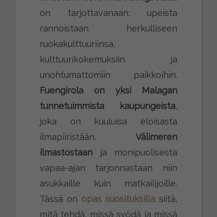
on tarjottavanaan: upeista
rannoistaan herkulliseen
ruokakulttuuriinsa,
kulttuurikokemuksiin ja
unohtumattomiin paikkoihin.
Fuengirola
on yksi Malagan
tunnetuimmista kaupungeista
,
joka on kuuluisa eloisasta
ilmapiiristään,
Välimeren
ilmastostaan
ja monipuolisesta
vapaa-ajan tarjonnastaan niin
asukkaille kuin matkailijoille.
Tässä on
opas suosituksilla
siitä,
mitä tehdä, missä syödä ja missä