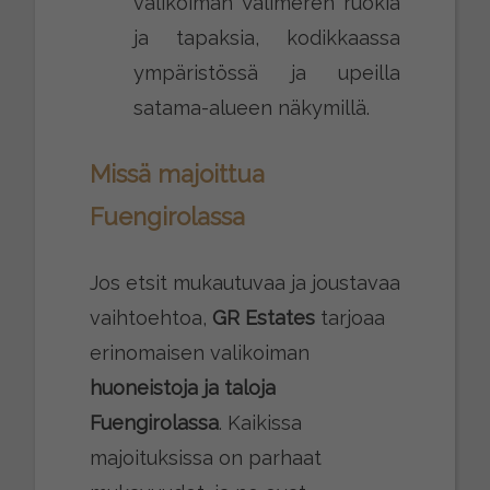
valikoiman Välimeren ruokia
ja tapaksia, kodikkaassa
ympäristössä ja upeilla
satama-alueen näkymillä.
Missä majoittua
Fuengirolassa
Jos etsit mukautuvaa ja joustavaa
vaihtoehtoa,
GR Estates
tarjoaa
erinomaisen valikoiman
huoneistoja ja taloja
Fuengirolassa
. Kaikissa
majoituksissa on parhaat