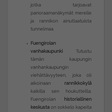
jotka tarjoavat
panoraamanäkymät merelle
ja rannikon ainutlaatuista
tunnelmaa.
Fuengirolan
vanhakaupunki
Tutustu
tämän kaupungin
vanhankaupungin
viehättävyyteen, joka oli
aikoinaan
rannikkokylä
kaikilla sen houkutteilla.
Fuengirolan
historiallinen
keskusta
on sokkelo kapeita