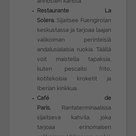
annosten kanssa.
Restaurante La
Solera.
Sijaitsee Fuengirolan
keskustassa ja tarjoaa laajan
valikoiman perinteisiä
andalusialaisia ruokia. Täällä
voit maistella tapaksia,
kuten pescaíto frito,
kotitekoisia kroketit ja
Iberian kinkkua.
Café de
Paris.
Rantaterminaalissa
sijaitseva kahvila, joka
tarjoaa erinomaisen