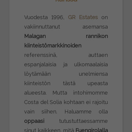
Vuodesta 1996,
GR Estates
on
vakiinnuttanut asemansa
Malagan rannikon
kiinteistömarkkinoiden
referenssinä, auttaen
espanjalaisia ja ulkomaalaisia
löytämään unelmiensa
kiinteistön tästä upeasta
alueesta. Mutta intohimomme
Costa del Solia kohtaan ei rajoitu
vain siihen. Haluamme olla
oppaasi
tutustuttaessamme
sinut kaikkeen, mitä
Fuengirolalla