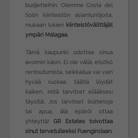
budjetteihin. Olemme Costa del
Solin kiinteistön asiantuntijoita,
mukaan lukien
kiinteistövälittäjät
ympäri Málagaa.
Tämä kaupunki odottaa sinua
avoimin käsin. Ei ole väliä, etsitkö
rentoutumista, seikkailua vai vain
hyvää ruokaa, täältä löydät
kaiken, mitä tarvitset elääksesi
täysillä. Jos tarvitset lisätietoja
tai apua, älä epäröi ottaa
yhteyttä!
GR Estates toivottaa
sinut tervetulleeksi Fuengirolaan.