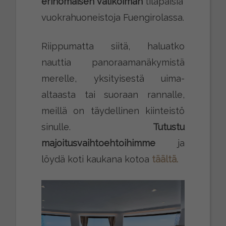
erinomaisen valikoiman
tilapäisiä
vuokrahuoneistoja Fuengirolassa.
Riippumatta siitä, haluatko
nauttia panoraamanäkymistä
merelle, yksityisestä uima-
altaasta tai suoraan rannalle,
meillä on täydellinen kiinteistö
sinulle.
Tutustu
majoitusvaihtoehtoihimme
ja
löydä koti kaukana kotoa
täältä.