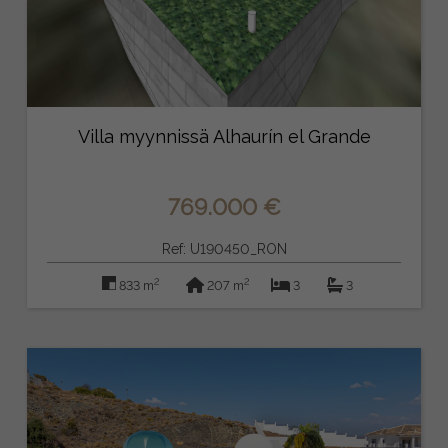
Villa myynnissä Alhaurín el Grande
769.000 €
Ref: U190450_RON
2
2
833 m
207 m
3
3