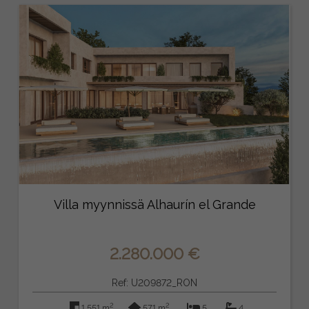
Villa myynnissä Alhaurín el Grande
2.280.000 €
Ref: U209872_RON
2
2
1.551 m
571 m
5
4