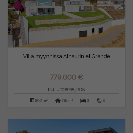
Villa myynnissä Alhaurín el Grande
779.000 €
Ref: U206965_RON
2
2
802 m
216 m
3
3