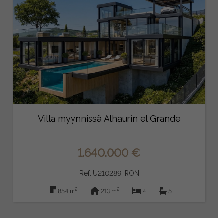
Villa myynnissä Alhaurín el Grande
1.640.000 €
Ref: U210289_RON
2
2
854 m
213 m
4
5