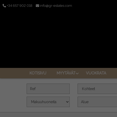
+34 657 902 018
info@gr-estates.com
KOTISIVU
MYYTÄVÄT
VUOKRATA
Ref
Kohteet
Makuuhuoneita
Pinta-ala (m2)