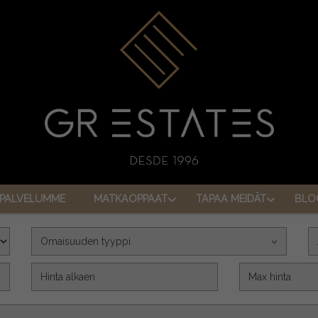
PALVELUMME
MATKAOPPAAT
TAPAA MEIDÄT
BLO
Omaisuuden tyyppi
Precio (€)