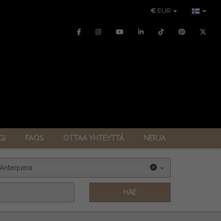
€
EUR
GI
FAQS
OTTAA YHTEYTTÄ
NERJA
Antequera
HAE