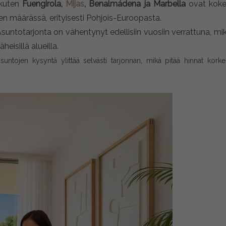
kuten
Fuengirola,
Mijas
, Benalmádena ja Marbella
ovat koke
n määrässä, erityisesti Pohjois-Euroopasta.
suntotarjonta on vähentynyt edellisiin vuosiin verrattuna, mi
heisillä alueilla.
suntojen kysyntä ylittää selvästi tarjonnan, mikä pitää hinnat korke