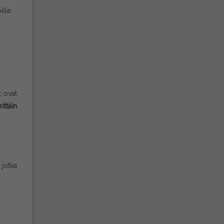
ille
t ovat
ittäin
 jotka