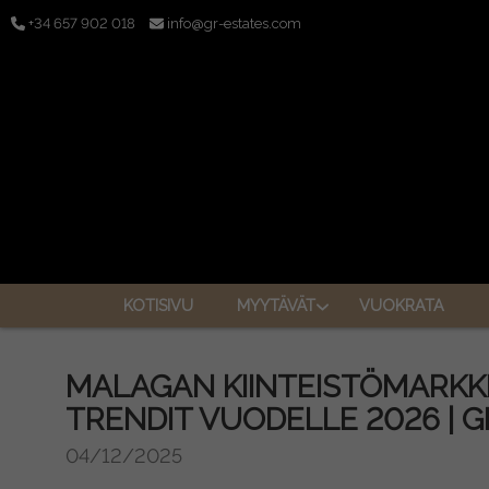
+34 657 902 018
info@gr-estates.com
KOTISIVU
MYYTÄVÄT
VUOKRATA
MALAGAN KIINTEISTÖMARKKI
TRENDIT VUODELLE 2026 | G
04/12/2025