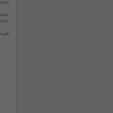
eimpiä
alalla
n 2025
myyjät