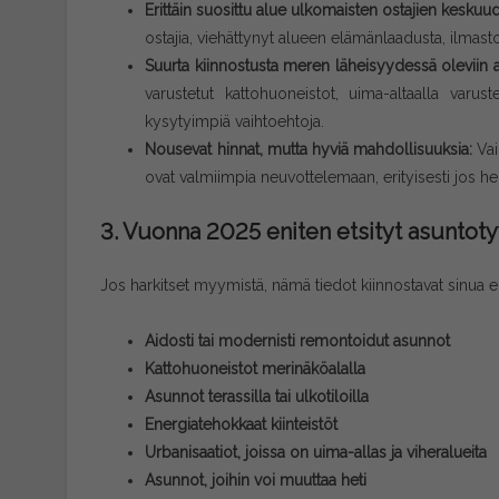
Erittäin suosittu alue ulkomaisten ostajien kesku
ostajia, viehättynyt alueen elämänlaadusta, ilmasto
Suurta kiinnostusta meren läheisyydessä oleviin as
varustetut kattohuoneistot, uima-altaalla varus
kysytyimpiä vaihtoehtoja.
Nousevat hinnat, mutta hyviä mahdollisuuksia:
Vai
ovat valmiimpia neuvottelemaan, erityisesti jos he
3. Vuonna 2025 eniten etsityt asuntoty
Jos harkitset myymistä, nämä tiedot kiinnostavat sinua eri
Aidosti tai modernisti remontoidut asunnot
Kattohuoneistot merinäköalalla
Asunnot terassilla tai ulkotiloilla
Energiatehokkaat kiinteistöt
Urbanisaatiot, joissa on uima-allas ja viheralueita
Asunnot, joihin voi muuttaa heti