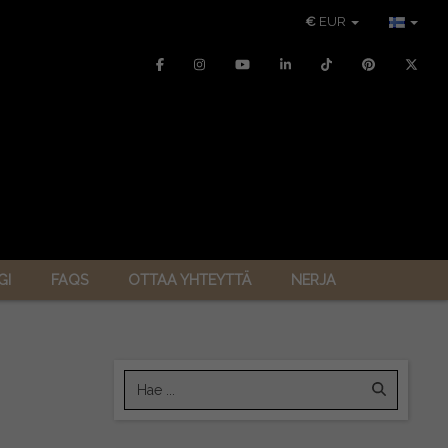
€
EUR
GI
FAQS
OTTAA YHTEYTTÄ
NERJA