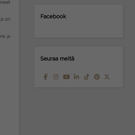
neet
Facebook
kä on
ina ja
Seuraa meitä