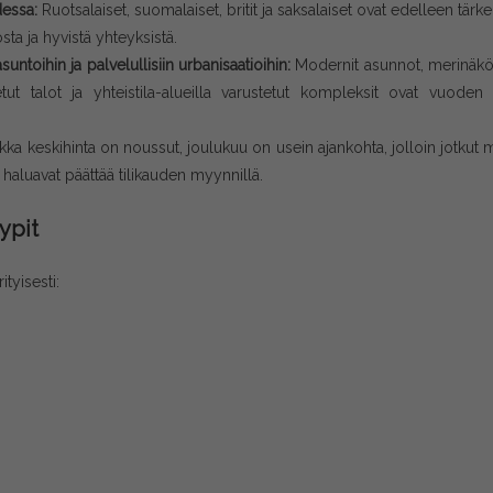
udessa:
Ruotsalaiset, suomalaiset, britit ja saksalaiset ovat edelleen tärk
sta ja hyvistä yhteyksistä.
untoihin ja palvelullisiin urbanisaatioihin:
Modernit asunnot, merinäkö
tetut talot ja yhteistila-alueilla varustetut kompleksit ovat vuode
kka keskihinta on noussut, joulukuu on usein ajankohta, jolloin jotkut 
 haluavat päättää tilikauden myynnillä.
ypit
tyisesti: