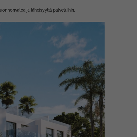
luonnonvaloa
ja
läheisyyttä palveluihin
.