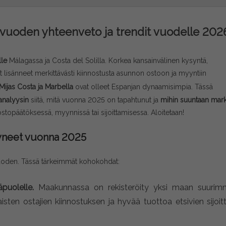
 vuoden yhteenveto ja trendit vuodelle 202
lle
Málagassa ja Costa del Solilla. Korkea kansainvälinen kysyntä,
t lisänneet merkittävästi kiinnostusta asunnon ostoon ja myyntiin
Mijas Costa ja Marbella
ovat olleet Espanjan dynaamisimpia. Tässä
analyysin
siitä, mitä vuonna 2025 on tapahtunut ja
mihin suuntaan mark
ostopäätöksessä, myynnissä tai sijoittamisessa. Aloitetaan!
tyneet vuonna 2025
n vuoden. Tässä tärkeimmät kohokohdat:
äpuolelle.
Maakunnassa on rekisteröity yksi maan suurim
ten ostajien kiinnostuksen ja hyvää tuottoa etsivien sijoitt