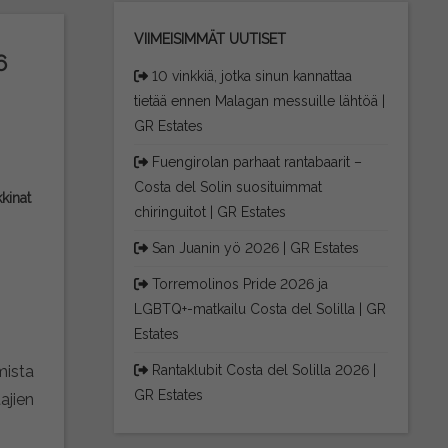
VIIMEISIMMÄT UUTISET
6
10 vinkkiä, jotka sinun kannattaa
tietää ennen Malagan messuille lähtöä |
GR Estates
Fuengirolan parhaat rantabaarit –
Costa del Solin suosituimmat
kinat
chiringuitot | GR Estates
San Juanin yö 2026 | GR Estates
Torremolinos Pride 2026 ja
LGBTQ+-matkailu Costa del Solilla | GR
Estates
mista
Rantaklubit Costa del Solilla 2026 |
GR Estates
ajien