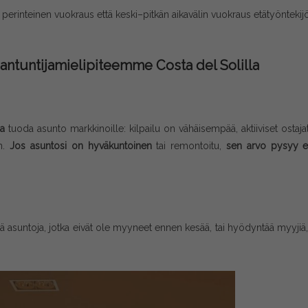
 perinteinen vuokraus että keski–pitkän aikavälin vuokraus etätyöntekijö
iantuntijamielipiteemme Costa del Solilla
ia
tuoda asunto markkinoille: kilpailu on vähäisempää, aktiiviset ostaja
n.
Jos asuntosi on hyväkuntoinen
tai remontoitu,
sen arvo pysyy er
ä asuntoja, jotka eivät ole myyneet ennen kesää, tai hyödyntää myyjiä,