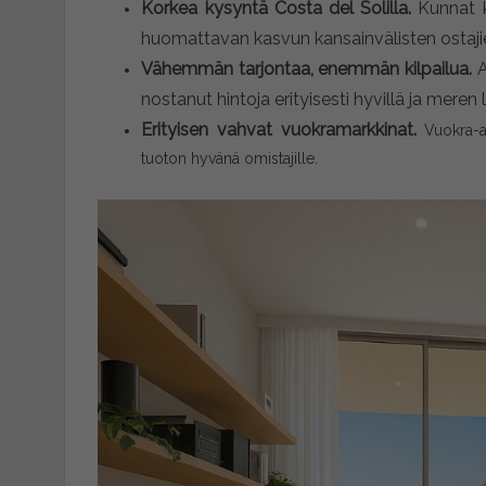
Korkea kysyntä Costa del Solilla.
Kunnat 
huomattavan kasvun kansainvälisten ostajie
Vähemmän tarjontaa, enemmän kilpailua.
A
nostanut hintoja erityisesti hyvillä ja meren lä
Erityisen vahvat vuokramarkkinat.
Vuokra-a
tuoton hyvänä omistajille.