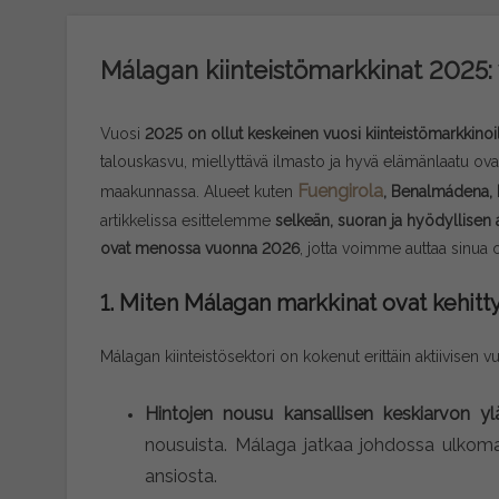
Málagan kiinteistömarkkinat 2025:
Vuosi
2025 on ollut keskeinen vuosi kiinteistömarkkinoi
talouskasvu, miellyttävä ilmasto ja hyvä elämänlaatu ova
Fuengirola
maakunnassa. Alueet kuten
, Benalmádena, 
artikkelissa esittelemme
selkeän, suoran ja hyödyllisen 
ovat menossa vuonna 2026
, jotta voimme auttaa sinua 
1. Miten Málagan markkinat ovat kehit
Málagan kiinteistösektori on kokenut erittäin aktiivise
Hintojen nousu kansallisen keskiarvon yl
nousuista. Málaga jatkaa johdossa ulkomais
ansiosta.