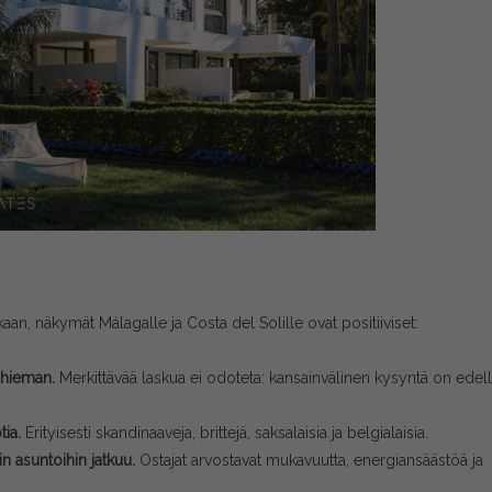
n, näkymät Málagalle ja Costa del Solille ovat positiiviset:
n hieman.
Merkittävää laskua ei odoteta: kansainvälinen kysyntä on edel
tia.
Erityisesti skandinaaveja, brittejä, saksalaisia ja belgialaisia.
iin asuntoihin jatkuu.
Ostajat arvostavat mukavuutta, energiansäästöä ja