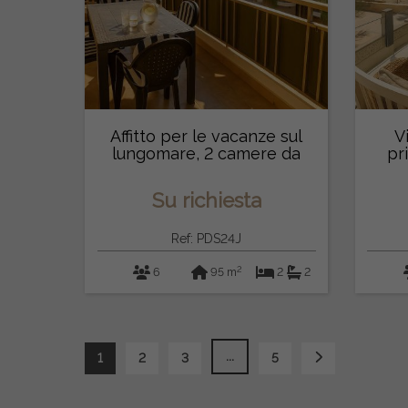
Affitto per le vacanze sul
V
lungomare, 2 camere da
pr
letto
Su richiesta
Ref: PDS24J
2
6
95 m
2
2
...
1
2
3
5