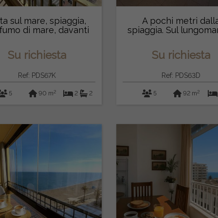
ta sul mare, spiaggia,
A pochi metri dall
fumo di mare, davanti
spiaggia. Sul lungoma
al Pa...
Fuengirol...
Su richiesta
Su richiesta
Ref: PDS67K
Ref: PDS63D
2
2
5
90 m
2
2
5
92 m