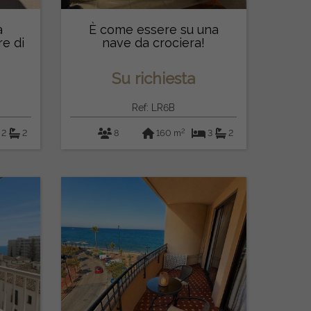
a
È come essere su una
re di
nave da crociera!
fantastico appart...
Su richiesta
Ref: LR6B
2
2
2
8
160 m
3
2