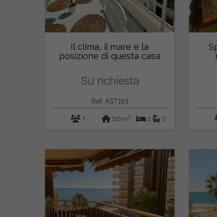
Il clima, il mare e la
Sp
posizione di questa casa
con 3 ca...
Su richiesta
Ref: AST153
2
7
110 m
3
2