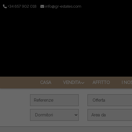
+34 657 902 018
info@gr-estates.com
CASA
VENDITA
AFFITTO
I NO
Referenze
Offerta
Dormitori
Superficie (m2)