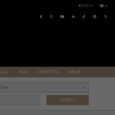
€
EUR
LOG
FAQS
CONTATTO
NERJA
Zona
RICERCA