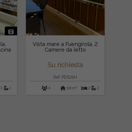
la,
Vista mare a Fuengirola, 2
cina
Camere da letto
Su richiesta
Ref: PDS25H
2
1
1
4
118 m
2
2