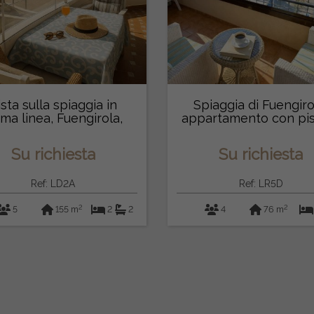
ista sulla spiaggia in
Spiaggia di Fuengiro
ima linea, Fuengirola,
appartamento con pis
Spagna
Su richiesta
Su richiesta
Ref: LD2A
Ref: LR5D
2
2
5
155 m
2
2
4
76 m