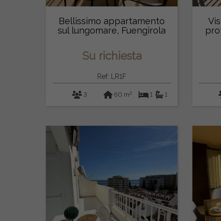
Bellissimo appartamento
Vis
sul lungomare, Fuengirola
pro
Su richiesta
Ref: LR1F
2
3
60 m
1
1