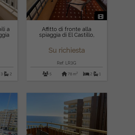
li a
Affitto di fronte alla
ggia
spiaggia di El Castillo,
Fuengiro...
Su richiesta
Ref: LR3G
2
3
2
5
78 m
2
1