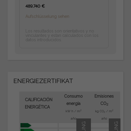
489.740 €
Aufschlüsselung sehen
Los resultados son orientativos y no
vinculantes y estan calculados con los
datos introducidos.
ENERGIEZERTIFIKAT
Consumo
Emisiones
CALIFICACIÓN
energía
CO
2
ENERGÉTICA
2
2
kW h / m
kg CO
/ m
2
año
año
A
B