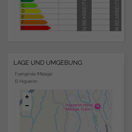
IN BEARBEITUNG
IN BEARBEITUNG
C
D
E
F
G
LAGE UND UMGEBUNG
Fuengirola (Málaga)
El Higuerón
+
−