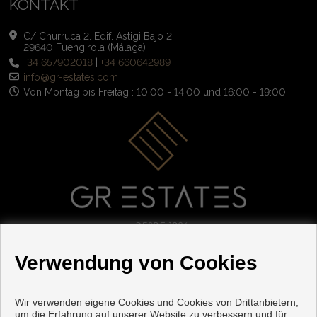
KONTAKT
C/ Churruca 2. Edif. Astigi Bajo 2
29640 Fuengirola (Málaga)
+34 657902018
|
+34 660642989
info@gr-estates.com
Von Montag bis Freitag : 10:00 - 14:00 und 16:00 - 19:00
FOLGE UNS
Verwendung von Cookies
Wir verwenden eigene Cookies und Cookies von Drittanbietern,
um die Erfahrung auf unserer Website zu verbessern und für