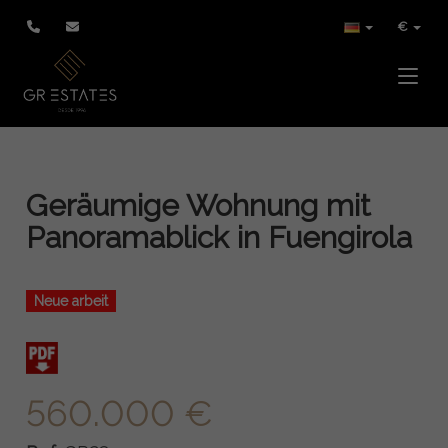
€
Toggle
Geräumige Wohnung mit
Panoramablick in Fuengirola
Neue arbeit
560.000 €