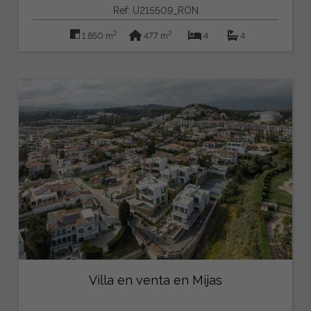
Ref: U215509_RON
2
2
1.850 m
477 m
4
4
Villa en venta en Mijas